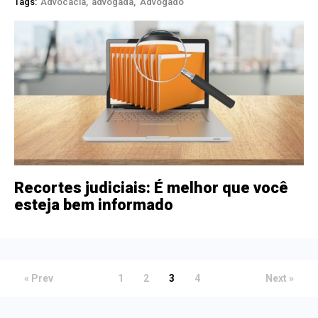
Tags:
Advocacia
advogada
Advogado
Recortes judiciais: É melhor que você
esteja bem informado
« Prev
1
2
3
4
Next »