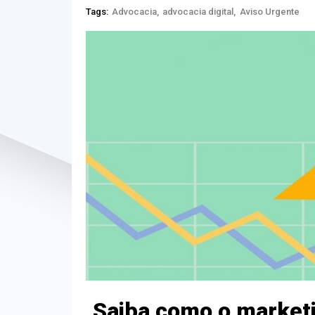
Tags:
Advocacia
advocacia digital
Aviso Urgente
Saiba como o market