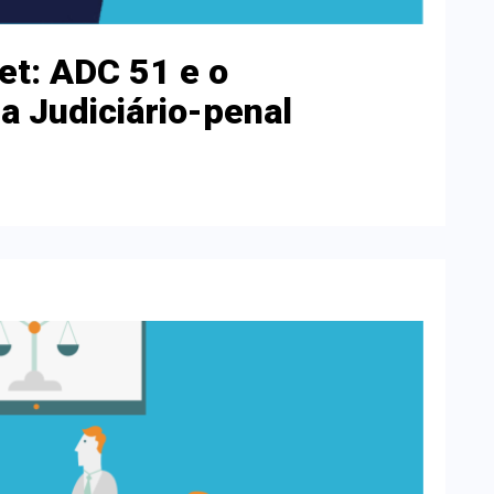
et: ADC 51 e o
a Judiciário-penal