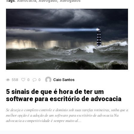
Tags:
Advocacia
Advogado
Advogados
558
0
0
Caio Santos
5 sinais de que é hora de ter um
software para escritório de advocacia
Se deseja o completo controle e domínio sob suas tarefas rotineiras, saiba que a
melhor opção é a adoção de um software para escritório de advocacia Na
advocacia a competitividade é sempre muito al…