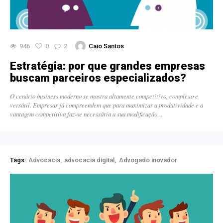
946
0
2
Caio Santos
Estratégia: por que grandes empresas
buscam parceiros especializados?
O cenário business moderno se mostra altamente competitivo, complexo e
versátil. Empresas já compreendem que para maximizar a produtividade e a
vantagem competitiva faz-se necessária a sua modificação…
Tags:
Advocacia
advocacia digital
Advogado inovador