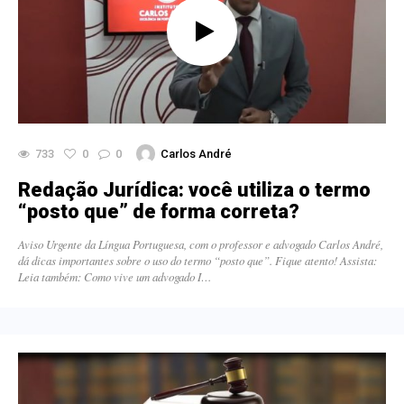
733
0
0
Carlos André
Redação Jurídica: você utiliza o termo
“posto que” de forma correta?
Aviso Urgente da Língua Portuguesa, com o professor e advogado Carlos André,
dá dicas importantes sobre o uso do termo “posto que”. Fique atento! Assista:
Leia também: Como vive um advogado I…