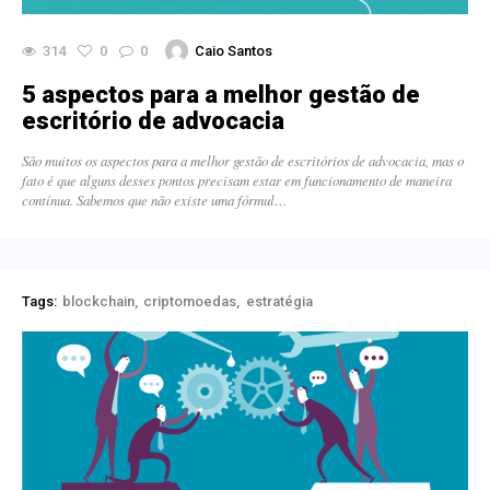
314
0
0
Caio Santos
5 aspectos para a melhor gestão de
escritório de advocacia
São muitos os aspectos para a melhor gestão de escritórios de advocacia, mas o
fato é que alguns desses pontos precisam estar em funcionamento de maneira
contínua. Sabemos que não existe uma fórmul…
Tags:
blockchain
criptomoedas
estratégia