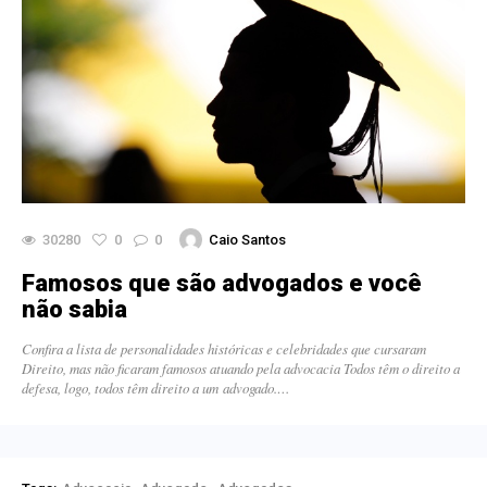
30280
0
0
Caio Santos
Famosos que são advogados e você
não sabia
Confira a lista de personalidades históricas e celebridades que cursaram
Direito, mas não ficaram famosos atuando pela advocacia Todos têm o direito a
defesa, logo, todos têm direito a um advogado.…