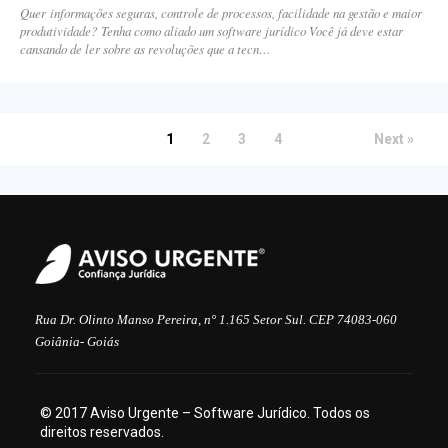
Quer informações seguras, controle de processos, facilidade na gestão e maior
produtividade? Tenha como aliado um software jurídico Você já deve estar
cansando de ler sobre as revoluções que a tecn…
1
2
3
4
Next »
Rua Dr. Olinto Manso Pereira, n° 1.165 Setor Sul. CEP 74083-060
Goiânia- Goiás
© 2017 Aviso Urgente – Software Jurídico. Todos os
direitos reservados.