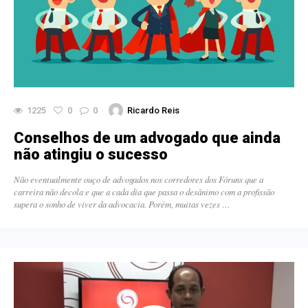
1225
0
0
Ricardo Reis
Conselhos de um advogado que ainda
não atingiu o sucesso
Não eventualmente ouço de advogados nos corredores dos Fóruns que a
carreira não decola e que a cada dia que passa o desânimo com a profissão
supera o sonho de viver da advocacia. Porém, muitas vezes …