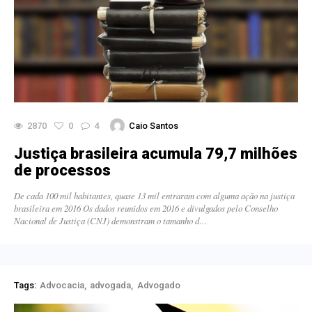
2870
0
4
Caio Santos
Justiça brasileira acumula 79,7 milhões
de processos
De cada 100 mil habitantes, quase 13 mil entraram com alguma ação na justiça
brasileira em 2016 Os dados reunidos em 2016 e divulgados pelo Conselho
Nacional de Justiça (CNJ) demonstram o tamanho d…
Tags:
Advocacia
advogada
Advogado