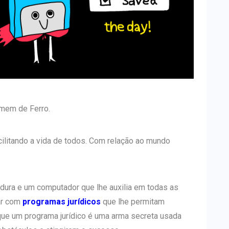
omem de Ferro.
cilitando a vida de todos. Com relação ao mundo
ra e um computador que lhe auxilia em todas as
ar com
programas jurídicos
que lhe permitam
 que um programa jurídico é uma arma secreta usada