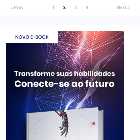
« Prev
1
2
3
4
Next »