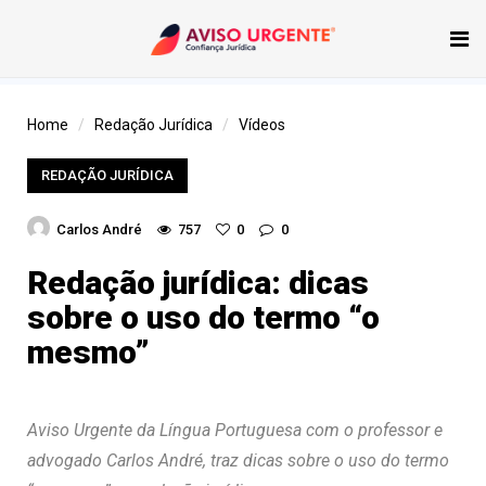
Tog
nav
Home
Redação Jurídica
Vídeos
REDAÇÃO JURÍDICA
Carlos André
757
0
0
Redação jurídica: dicas
sobre o uso do termo “o
mesmo”
Aviso Urgente da Língua Portuguesa com o professor e
advogado Carlos André, traz dicas sobre o uso do termo