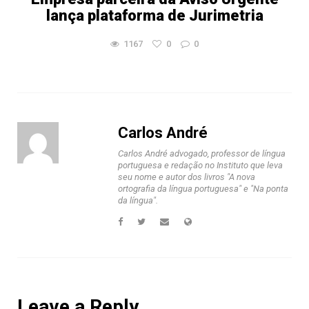
lança plataforma de Jurimetria
1167
0
0
Carlos André
Carlos André advogado, professor de língua
portuguesa e redação no Instituto que leva
seu nome e autor dos livros "A nova
ortografia da língua portuguesa" e "Na ponta
da língua".
Leave a Reply